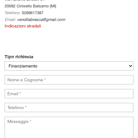
tracciamento
20092 Cinisello Balsamo (MI)
che
Telefono:
0289617387
AZIENDA
adottiamo
Email:
venditabrasca@gmail.com
per
Indicazioni stradali
offrire
NEWS
le
funzionalità
e
AREA COMMERCIANTI
svolgere
Tipo richiesta
le
attività
di
seguito
descritte.
Per
ottenere
maggiori
informazioni
sull'utilità
e
sul
funzionamento
di