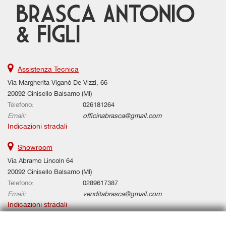
tta
i
empre
Cookie necessari
ilitato
Assistenza Tecnica
Cookie delle preferenze
Via Margherita Viganò De Vizzi, 66
20092 Cinisello Balsamo (MI)
Cookie per il miglioramento dell'esperienza utente
Telefono:
026181264
Email:
officinabrasca@gmail.com
Cookie analitici
Indicazioni stradali
Cookie di marketing
Showroom
Via Abramo Lincoln 64
20092 Cinisello Balsamo (MI)
Leggi
Telefono:
0289617387
la
Email:
venditabrasca@gmail.com
cookie
Indicazioni stradali
policy