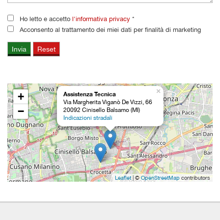
questi
Ho letto e accetto
l'informativa privacy
*
strumenti
di
Acconsento al trattamento dei miei dati per finalità di marketing
tracciamento
si
rimanda
alla
cookie
policy.
×
+
Assistenza Tecnica
Puoi
Via Margherita Viganò De Vizzi, 66
rivedere
−
20092 Cinisello Balsamo (MI)
e
Indicazioni stradali
modificare
le
tue
scelte
in
qualsiasi
Leaflet
| ©
OpenStreetMap
contributors
momento.