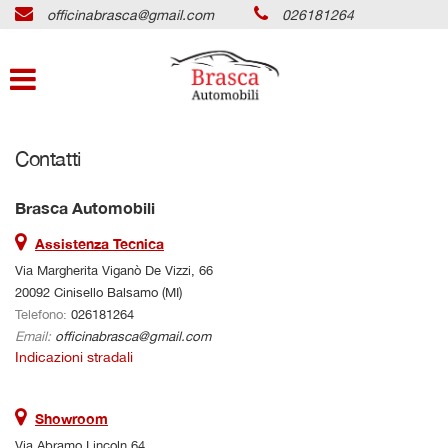
officinabrasca@gmail.com
026181264
HOME
Le
tue
preferenze
LISTA VEICOLI
di
consenso
SEGNALA & GUADAGNA
Contatti
Il
seguente
pannello
ACQUISTIAMO USATO
Brasca Automobili
ti
consente
Assistenza Tecnica
di
ASSISTENZA
Via Margherita Viganò De Vizzi, 66
esprimere
20092 Cinisello Balsamo (MI)
le
Telefono:
026181264
tue
CONVENZIONI
preferenze
Email:
officinabrasca@gmail.com
di
Indicazioni stradali
SERVIZI
consenso
alle
tecnologie
Showroom
CONTATTI
di
Via Abramo Lincoln 64