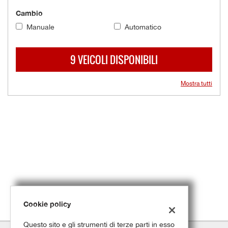
questi
Cambio
strumenti
Manuale
Automatico
di
tracciamento
si
9 VEICOLI DISPONIBILI
rimanda
alla
cookie
Mostra tutti
policy.
Puoi
rivedere
e
modificare
le
tue
scelte
in
qualsiasi
momento.
Cookie policy
Questo sito e gli strumenti di terze parti in esso