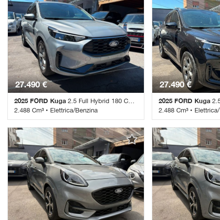
27.490 €
27.490 €
2025 FORD Kuga
2025 FORD Kuga
2.5 Full Hybrid 180 CV CVT 2WD ST-Line
2.5 Fu
2.488 Cm³ • Elettrica/Benzina
2.488 Cm³ • Elettrica
19.950 Km • Cambio Automatico • Argento
19.450 Km • Cambio 
metallizzato • 5 Porte • ABS • Airbag •
metallizzato • 5 Porte
Airbag laterali • Airbag posteriore • Airbag
Airbag laterali • Airb
testa • Alzacristalli elettrici • Android Auto •
testa • Alzacristalli el
Apple CarPlay • Autoradio • Autoradio
Apple CarPlay • Autor
digitale • Bluetooth • Boardcomputer •
digitale • Bluetooth 
Bracciolo • Cerchi in lega • Chiusura
Bracciolo • Cerchi in 
centralizzata • Chiusura centralizzata
centralizzata • Chiusu
telecomandata • Climatizzatore •
telecomandata • Clima
Climatizzatore automatico, 2 zone •
Climatizzatore automa