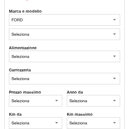
tracciamento
che
Marca e modello
AZIENDA
adottiamo
per
offrire
NEWS
le
funzionalità
e
AREA COMMERCIANTI
Alimentazione
svolgere
le
attività
di
Carrozzeria
seguito
descritte.
Per
ottenere
Prezzo massimo
Anno da
maggiori
informazioni
sull'utilità
e
Km da
Km massimo
sul
funzionamento
di