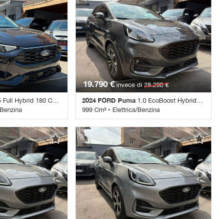
19.790 €
invece di
28.290 €
2024 FORD Puma
ll Hybrid 180 CV CVT 2WD ST-Line
1.0 EcoBoost Hybrid 125CV AUT. ST LINE
/Benzina
999 Cm³ • Elettrica/Benzina
Automatico • Nero
37.770 Km • Cambio Automatico (7) •
 • ABS • Airbag •
Grigio metallizzato • 5 Porte • ABS • Airbag
ag posteriore • Airbag
• Airbag laterali • Airbag Passeggero •
ettrici • Android Auto •
Airbag posteriore • Alzacristalli elettrici •
adio • Autoradio
Android Auto • Apple CarPlay • Autoradio •
• Boardcomputer •
Bluetooth • Boardcomputer • Bracciolo •
lega • Chiusura
Cerchi in lega • Chiusura centralizzata •
ra centralizzata
Chiusura centralizzata telecomandata •
tizzatore •
Climatizzatore • Controllo elettronico della
tico, 2 zone •
corsia • Controllo vocale • Cruise Control •