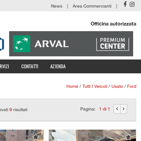
News
Area Commercianti
Officina autorizzata
RVIZI
CONTATTI
AZIENDA
Home
/
Tutti I Veicoli
/
Usato
/
Ford
Pagina:
1 di 1
ovati
9
risultati