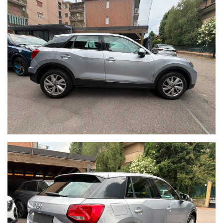
vendita.
Per ulteriori informazioni:
email oppure
Cell. 333 7658357 - Andrea
Cell. 393 0596200 - Roberto
Sito web: www.brascaautomobili.it
Nota bene:
Le informazioni inerenti alla vettura e alla sua documentazione
possono contenere errori o imprecisioni.
Quanto descritto non ha dunque valore contrattuale ma solo
informativo.
L'onere di verifica è riservato all'acquirente.