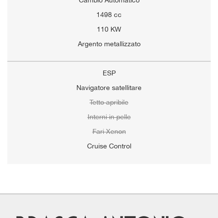
Cambio Automatico
1498 cc
110 KW
Argento metallizzato
ESP
Navigatore satellitare
Tetto apribile
Interni in pelle
Fari Xenon
Cruise Control