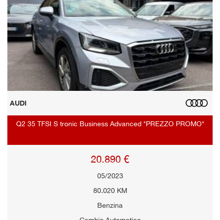
AUDI
Q2 35 TFSI S tronic Business Advanced *PREZZO PROMO*
20.890 €
05/2023
80.020 KM
Benzina