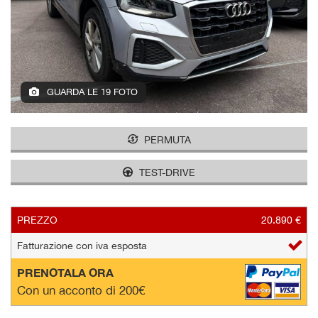
tracciamento
che
AZIENDA
adottiamo
per
offrire
NEWS
le
funzionalità
GUARDA LE 19 FOTO
e
AREA COMMERCIANTI
svolgere
le
PERMUTA
attività
di
TEST-DRIVE
seguito
descritte.
Per
ottenere
PREZZO
20.890 €
maggiori
Fatturazione con iva esposta
informazioni
sull'utilità
PRENOTALA ORA
e
Con un acconto di 200€
sul
funzionamento
di