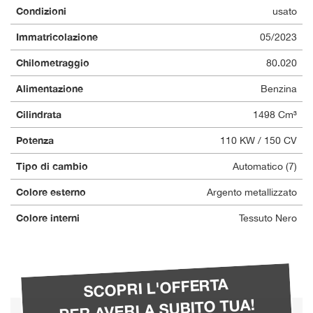
Condizioni
usato
questi
strumenti
Immatricolazione
05/2023
di
tracciamento
Chilometraggio
80.020
si
rimanda
Alimentazione
Benzina
alla
cookie
Cilindrata
1498 Cm³
policy.
Puoi
Potenza
110 KW / 150 CV
rivedere
Tipo di cambio
Automatico (7)
e
modificare
Colore esterno
Argento metallizzato
le
tue
Colore interni
Tessuto Nero
scelte
in
qualsiasi
momento.
SCOPRI L'OFFERTA
PER AVERLA SUBITO TUA!