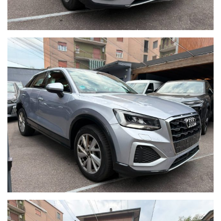
Sensore Luci Automatiche
Sensore Pioggia Automatico
Assistente di corsia
Cruise Control
Lettura Cartelli Stradali
Frenata D'emergenza
Rilevatore stanchezza
Retrocamera
Apple Car Play e Android Auto
Fari Led
Clima Automatico Bi-zona
Sensori di parcheggio Anteriori e Posteriori
Operiamo nel mercato automotive da più di 65 anni con la
massima serietà e dedizione al cliente. Tutte le nostre vetture
sono garantite, hanno il chilometraggio certificato e sono
soggette a rigorosissimi controlli prima di essere messe in