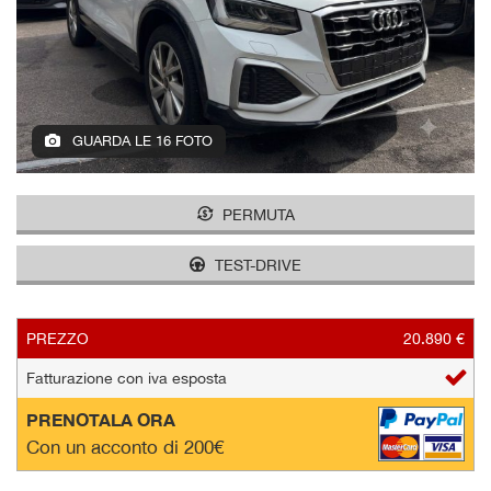
tracciamento
che
AZIENDA
adottiamo
per
offrire
NEWS
le
funzionalità
GUARDA LE 16 FOTO
e
AREA COMMERCIANTI
svolgere
le
PERMUTA
attività
di
TEST-DRIVE
seguito
descritte.
Per
ottenere
PREZZO
20.890 €
maggiori
Fatturazione con iva esposta
informazioni
sull'utilità
PRENOTALA ORA
e
Con un acconto di 200€
sul
funzionamento
di