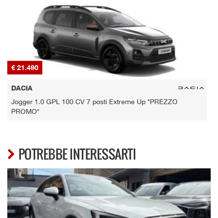
€ 21.490
€
DACIA
Jogger 1.0 GPL 100 CV 7 posti Extreme Up *PREZZO
PROMO*
POTREBBE INTERESSARTI