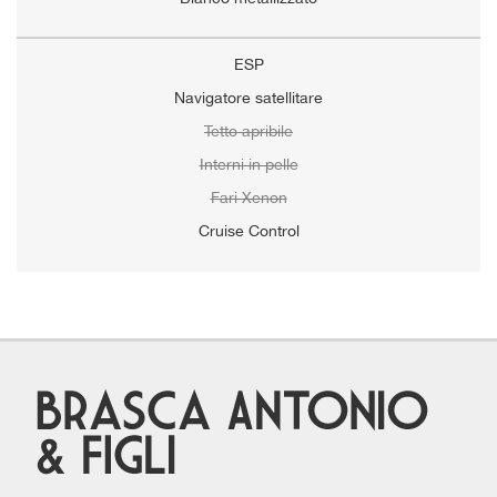
ESP
Navigatore satellitare
Tetto apribile
Interni in pelle
Fari Xenon
Cruise Control