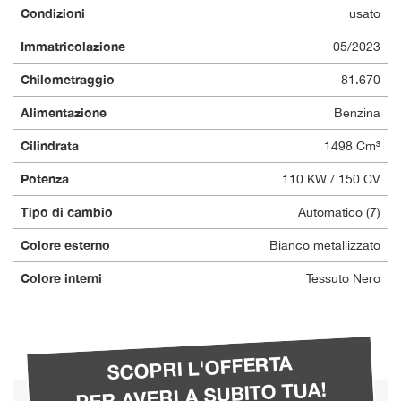
Condizioni
usato
questi
strumenti
Immatricolazione
05/2023
di
tracciamento
Chilometraggio
81.670
si
rimanda
Alimentazione
Benzina
alla
cookie
Cilindrata
1498 Cm³
policy.
Potenza
Puoi
110 KW / 150 CV
rivedere
Tipo di cambio
Automatico (7)
e
modificare
Colore esterno
Bianco metallizzato
le
tue
Colore interni
Tessuto Nero
scelte
in
qualsiasi
momento.
SCOPRI L'OFFERTA
PER AVERLA SUBITO TUA!