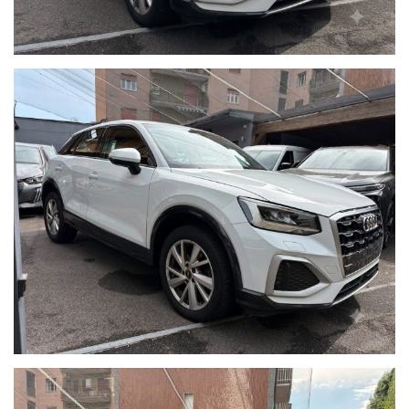
Sensore Luci Automatiche
Sensore Pioggia Automatico
Assistente di corsia
Cruise Control
Lettura Cartelli Stradali
Frenata D'emergenza
Rilevatore stanchezza
Retrocamera
Apple Car Play e Android Auto
Fari Led
Clima Automatico Bi-zona
Sensori di parcheggio Anteriori e Posteriori
Operiamo nel mercato automotive da più di 65 anni con la
massima serietà e dedizione al cliente. Tutte le nostre vetture
sono garantite, hanno il chilometraggio certificato e sono
soggette a rigorosissimi controlli prima di essere messe in