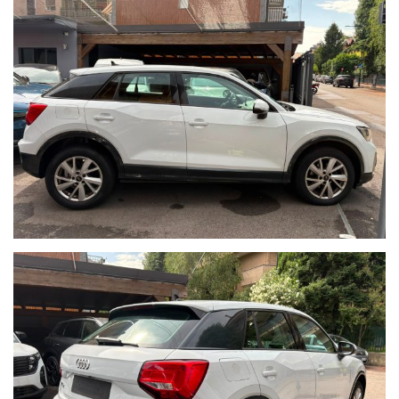
vendita.
Per ulteriori informazioni:
email oppure
Cell. 333 7658357 - Andrea
Cell. 393 0596200 - Roberto
Sito web: www.brascaautomobili.it
Nota bene:
Le informazioni inerenti alla vettura e alla sua documentazione
possono contenere errori o imprecisioni.
Quanto descritto non ha dunque valore contrattuale ma solo
informativo.
L'onere di verifica è riservato all'acquirente.