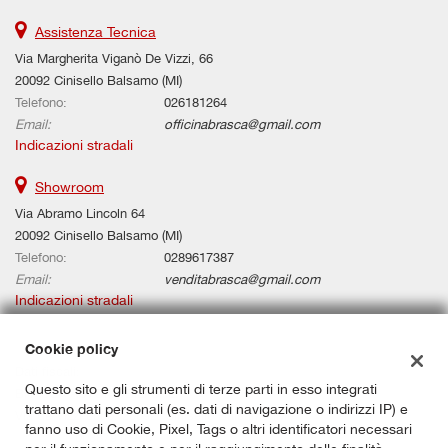
Assistenza Tecnica
Via Margherita Viganò De Vizzi, 66
20092 Cinisello Balsamo (MI)
Telefono:
026181264
Email:
officinabrasca@gmail.com
Indicazioni stradali
Showroom
Via Abramo Lincoln 64
20092 Cinisello Balsamo (MI)
Telefono:
0289617387
Email:
venditabrasca@gmail.com
Indicazioni stradali
Cookie policy
Dati fiscali:
Questo sito e gli strumenti di terze parti in esso integrati
BRASCA AUTOMOBILI SRL
trattano dati personali (es. dati di navigazione o indirizzi IP) e
Via de Vizzi 0066, 20092, Cinisello Balsamo (MI)
fanno uso di Cookie, Pixel, Tags o altri identificatori necessari
C.F/P.IVA:
00887910966