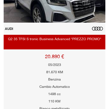
AUDI
Q2 35 TFSI S tronic Business Advanced *PREZZO PROMO*
20.890 €
05/2023
81.670 KM
Benzina
Cambio Automatico
1498 cc
110 KW
Bianco metallizzato