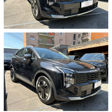
Agisci ora: le migliori occasioni sono le prime ad andare via.
Allestimento con i seguenti optional
Sensore Luci Automatiche
Sensore Pioggia Automatico
Lane assist
Cruise Control Adattivo
Lettura Cartelli Stradali
Frenata D'emergenza
Rilevatore stanchezza
Retrocamera
Apple Car Play e Android Auto
Fari Led
Clima Automatico
Keyless
Sensori di parcheggio Anteriori e Posteriori
Vetri Privacy