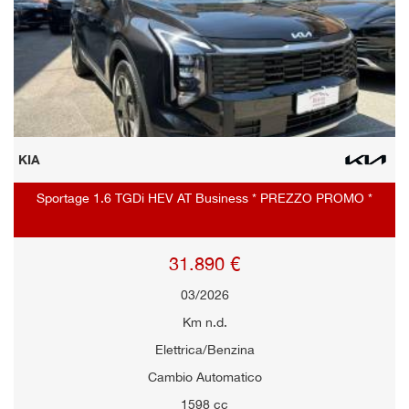
KIA
Sportage 1.6 TGDi HEV AT Business * PREZZO PROMO *
31.890 €
03/2026
Km n.d.
Elettrica/Benzina
Cambio Automatico
1598 cc