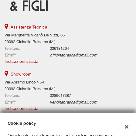
Assistenza Tecnica
Via Margherita Viganò De Vizzi, 66
20092 Cinisello Balsamo (MI)
Telefono:
026181264
Email:
officinabrasca@gmail.com
Indicazioni stradali
Showroom
Via Abramo Lincoln 64
20092 Cinisello Balsamo (MI)
Telefono:
0289617387
Email:
venditabrasca@gmail.com
Indicazioni stradali
Cookie policy
Dati fiscali:
Questo sito e gli strumenti di terze parti in esso integrati