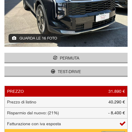
tracciamento
che
AZIENDA
adottiamo
per
offrire
NEWS
le
funzionalità
GUARDA LE 16 FOTO
e
AREA COMMERCIANTI
svolgere
le
PERMUTA
attività
di
TEST-DRIVE
seguito
descritte.
Per
ottenere
PREZZO
31.890 €
maggiori
Prezzo di listino
40.290 €
informazioni
sull'utilità
Risparmio dal nuovo: (21%)
- 8.400 €
e
sul
Fatturazione con iva esposta
funzionamento
di