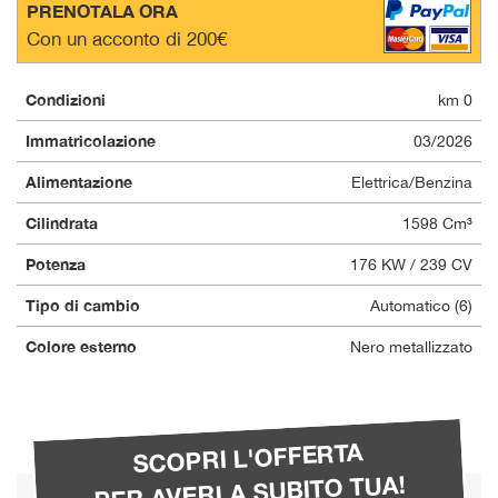
PRENOTALA ORA
questi
Con un acconto di 200€
strumenti
di
tracciamento
Condizioni
km 0
si
rimanda
Immatricolazione
03/2026
alla
cookie
Alimentazione
Elettrica/Benzina
policy.
Puoi
Cilindrata
1598 Cm³
rivedere
Potenza
176 KW / 239 CV
e
modificare
Tipo di cambio
Automatico (6)
le
tue
Colore esterno
Nero metallizzato
scelte
in
qualsiasi
momento.
SCOPRI L'OFFERTA
PER AVERLA SUBITO TUA!