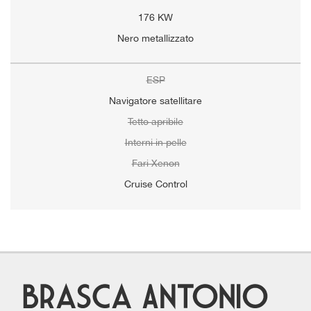
176 KW
Nero metallizzato
ESP
Navigatore satellitare
Tetto apribile
Interni in pelle
Fari Xenon
Cruise Control