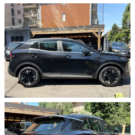
Operiamo nel mercato automotive da più di 65 anni con la
massima serietà e dedizione al cliente. Tutte le nostre vetture
sono garantite, hanno il chilometraggio certificato e sono
soggette a rigorosissimi controlli prima di essere messe in
vendita.
Per ulteriori informazioni:
email oppure
tel. 02 89617387
Cell. 333 7658357 - Andrea
Cell. 393 0596200 - Roberto
Sito web: www.brascaautomobili.it
Nota bene:
Le informazioni inerenti alla vettura e alla sua documentazione
possono contenere errori o imprecisioni.
Quanto descritto non ha dunque valore contrattuale ma solo
informativo.
L'onere di verifica è riservato all'acquirente.