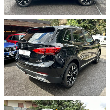
Nota bene:
Le informazioni inerenti alla vettura e alla sua documentazione
possono contenere errori o imprecisioni.
Quanto descritto non ha dunque valore contrattuale ma solo
informativo.
L'onere di verifica è riservato all'acquirente.