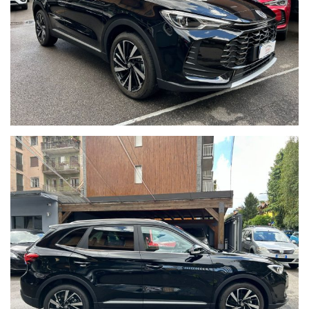
Telecamere a 360°
Sensore Angolo Cieco
Sedili Elettrici
Sedili in Pelle
Sedili Riscaldati
Volante riscaldabile
Operiamo nel mercato automotive da più di 65 anni con la
massima serietà e dedizione al cliente. Tutte le nostre vetture
sono garantite, hanno il chilometraggio certificato e sono
soggette a rigorosissimi controlli prima di essere messe in
vendita.
Per ulteriori informazioni:
email oppure
tel. 02 89617387
Cell. 333 7658357 - Andrea
Cell. 393 0596200 - Roberto
Sito web: www.brascaautomobili.it