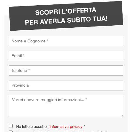
tta
i
SCOPRI L'OFFERTA
PER AVERLA SUBITO TUA!
empre
Cookie necessari
ilitato
Cookie delle preferenze
Cookie per il miglioramento dell'esperienza utente
Cookie analitici
Cookie di marketing
Leggi
la
cookie
policy
Ho letto e accetto
l'informativa privacy
*