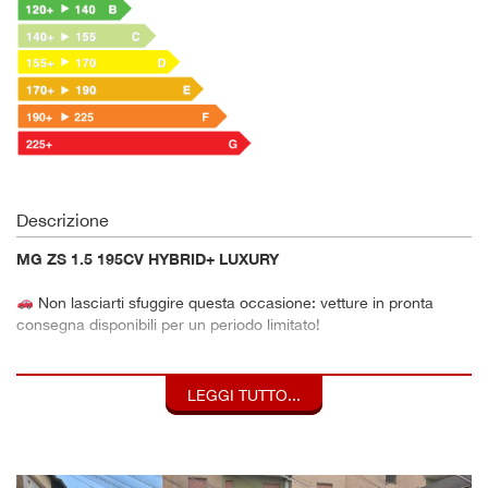
Descrizione
MG ZS 1.5 195CV HYBRID+ LUXURY
Non lasciarti sfuggire questa occasione: vetture in pronta
consegna disponibili per un periodo limitato!
Prezzo già ribassato, con condizioni vantaggiose riservate a
un numero limitato di clienti. Lo sconto è accessibile aderendo
LEGGI TUTTO...
alla formula di finanziamento con copertura furto e incendio.
Offerta valida fino a esaurimento stock — una volta terminati i
veicoli disponibili, le condizioni non saranno più garantite.