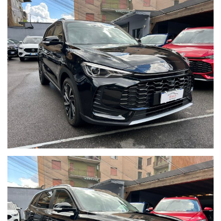
Importante:Il prezzo indicato non include immatricolazione e
passaggio di proprietà.
Blocca subito la tua auto o richiedi informazioni senza
impegno:
02 89617387
venditabrasca@gmail.com
Agisci ora: le migliori occasioni sono le prime ad andare via.
Allestimento con i seguenti optional:
Radio TOUCHSCREEN con Apple Car Play e Android Auto
Cerchi in lega da 18''
Cruise Control
Sedile posteriore frazionato
Lettura dei Cartelli Stradali
Clima Automatico
Fari Full Led
Navigatore
Sensori di parcheggio Anteriori e Posteriori