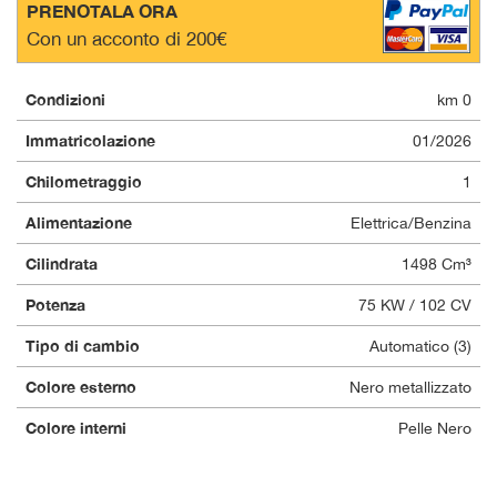
PRENOTALA ORA
questi
Con un acconto di 200€
strumenti
di
tracciamento
Condizioni
km 0
si
rimanda
Immatricolazione
01/2026
alla
cookie
Chilometraggio
1
policy.
Puoi
Alimentazione
Elettrica/Benzina
rivedere
Cilindrata
1498 Cm³
e
modificare
Potenza
75 KW / 102 CV
le
tue
Tipo di cambio
Automatico (3)
scelte
in
Colore esterno
Nero metallizzato
qualsiasi
momento.
Colore interni
Pelle Nero