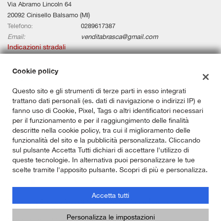
Via Abramo Lincoln 64
20092 Cinisello Balsamo (MI)
Telefono:
0289617387
Email:
venditabrasca@gmail.com
Indicazioni stradali
Cookie policy
Dati fiscali:
Questo sito e gli strumenti di terze parti in esso integrati
BRASCA AUTOMOBILI SRL
trattano dati personali (es. dati di navigazione o indirizzi IP) e
Via de Vizzi 0066, 20092, Cinisello Balsamo (MI)
fanno uso di Cookie, Pixel, Tags o altri identificatori necessari
C.F/P.IVA:
00887910966
per il funzionamento e per il raggiungimento delle finalità
Registro delle imprese:
MI
descritte nella cookie policy, tra cui il miglioramento delle
funzionalità del sito e la pubblicità personalizzata. Cliccando
sul pulsante Accetta Tutti dichiari di accettare l'utilizzo di
queste tecnologie. In alternativa puoi personalizzare le tue
scelte tramite l'apposito pulsante. Scopri di più e personalizza.
Accetta tutti
Copyright © 2026 GestionaleAuto.com S.r.l., Tutti i diritti riservati -
Leggi l'informativa sulla privacy
-
Cookie Policy
Personalizza le impostazioni
Sito creato da:
GestionaleAuto.com