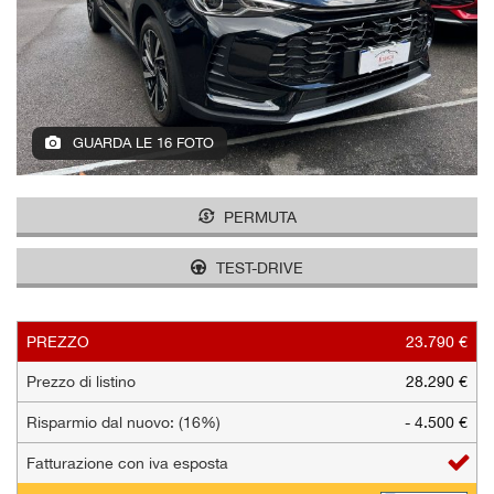
tracciamento
che
AZIENDA
adottiamo
per
offrire
NEWS
le
funzionalità
GUARDA LE 16 FOTO
e
AREA COMMERCIANTI
svolgere
le
PERMUTA
attività
di
TEST-DRIVE
seguito
descritte.
Per
ottenere
PREZZO
23.790 €
maggiori
Prezzo di listino
28.290 €
informazioni
sull'utilità
Risparmio dal nuovo: (16%)
- 4.500 €
e
sul
Fatturazione con iva esposta
funzionamento
di