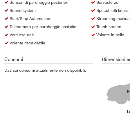
tta
Sensori di parcheggio posteriori
Servosterzo
i
Sound system
Specchietti laterali 
Start/Stop Automatico
Streaming musical
Telecamera per parcheggio assistito
Touch screen
empre
Cookie necessari
Vetri oscurati
Volante in pelle
ilitato
Volante riscaldabile
Cookie delle preferenze
Consumi
Dimensioni es
Cookie per il miglioramento dell'esperienza utente
Dati sui consumi attualmente non disponibili.
Cookie analitici
Cookie di marketing
P
L