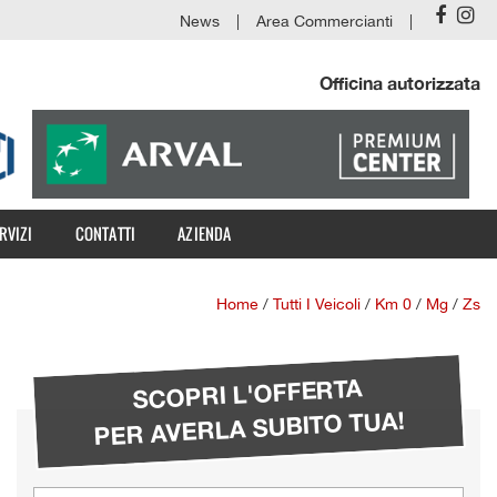
News
Area Commercianti
Officina autorizzata
RVIZI
CONTATTI
AZIENDA
Home
/
Tutti I Veicoli
/
Km 0
/
Mg
/
Zs
SCOPRI L'OFFERTA
PER AVERLA SUBITO TUA!