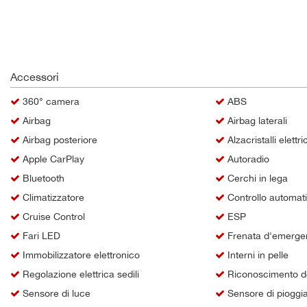
questi
strumenti
di
tracciamento
si
Accessori
rimanda
alla
360° camera
ABS
cookie
Airbag
Airbag laterali
policy.
Puoi
Airbag posteriore
Alzacristalli elettric
rivedere
Apple CarPlay
Autoradio
e
modificare
Bluetooth
Cerchi in lega
le
Climatizzatore
Controllo automat
tue
Cruise Control
ESP
scelte
in
Fari LED
Frenata d'emergen
qualsiasi
Immobilizzatore elettronico
Interni in pelle
momento.
Regolazione elettrica sedili
Riconoscimento dei
Sensore di luce
Sensore di pioggi