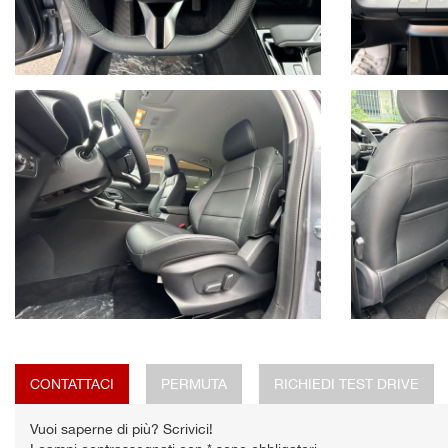
Cell. 333 7658357 - Andrea
Cell. 393 0596200 - Roberto
Sito web: www.brascaautomobili.it
Nota bene:
Le informazioni inerenti alla vettura e alla sua documentazione poss
Quanto descritto non ha dunque valore contrattuale ma solo informa
L'onere di verifica è riservato all'acquirente.
CONTATTACI
PERMUTA
RICHIEDI TEST DRIVE
Vuoi saperne di più? Scrivici!