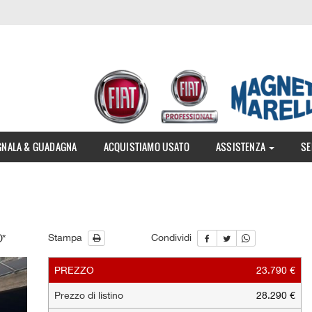
GNALA & GUADAGNA
ACQUISTIAMO USATO
ASSISTENZA
SE
O*
Stampa
Condividi
PREZZO
23.790 €
le
Prezzo di listino
28.290 €