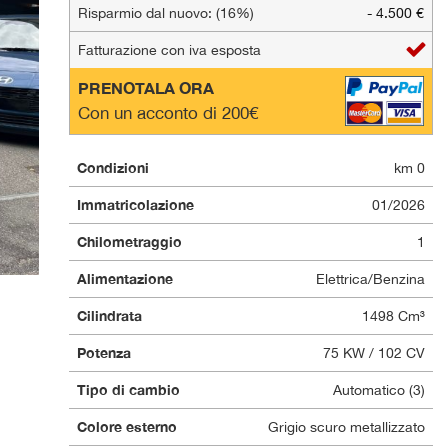
Risparmio dal nuovo: (16%)
- 4.500 €
Fatturazione con iva esposta
PRENOTALA ORA
Con un acconto di 200€
Condizioni
km 0
Immatricolazione
01/2026
Chilometraggio
1
Alimentazione
Elettrica/Benzina
Cilindrata
1498 Cm³
Potenza
75 KW / 102 CV
Tipo di cambio
Automatico (3)
Colore esterno
Grigio scuro metallizzato