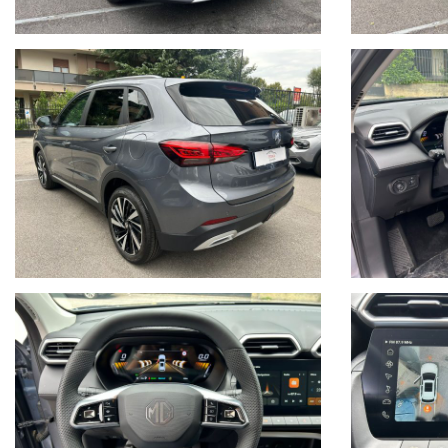
Sedile posteriore frazionato
Lettura dei Cartelli Stradali
Clima Automatico
Fari Full Led
Navigatore
Sensori di parcheggio Anteriori e Posteriori
Telecamere a 360°
Sensore Angolo Cieco
Sedili Elettrici
Sedili in Pelle
Sedili Riscaldati
Volante riscaldabile
Operiamo nel mercato automotive da più di 65 anni con la massima
rigorosissimi controlli prima di essere messe in vendita.
Per ulteriori informazioni:
email oppure
tel. 02 89617387