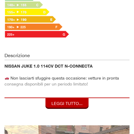
Descrizione
NISSAN JUKE 1.0 114CV DCT N-CONNECTA
Non lasciarti sfuggire questa occasione: vetture in pronta
consegna disponibili per un periodo limitato!
Prezzo già ribassato, con condizioni vantaggiose riservate a
un numero limitato di clienti. Lo sconto è accessibile aderendo
LEGGI TUTTO...
alla formula di finanziamento con copertura furto e incendio.
Offerta valida fino a esaurimento stock — una volta terminati i
veicoli disponibili, le condizioni non saranno più garantite.