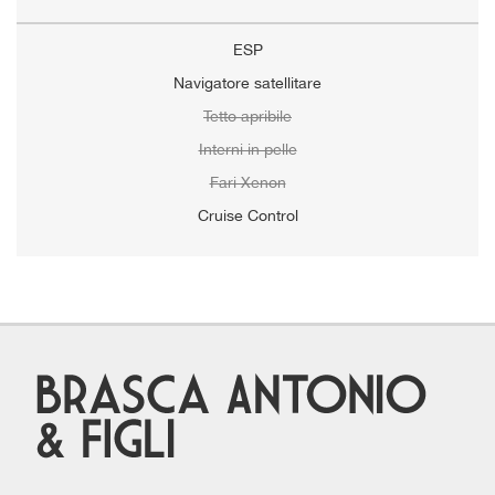
ESP
Navigatore satellitare
Tetto apribile
Interni in pelle
Fari Xenon
Cruise Control