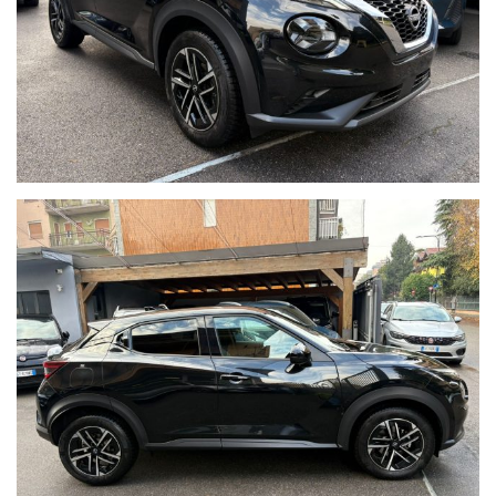
sono garantite, hanno il chilometraggio certificato e sono
soggette a rigorosissimi controlli prima di essere messe in
vendita.
Per ulteriori informazioni:
email oppure
tel. 02 89617387
Cell. 333 7658357 - Andrea
Cell. 393 0596200 - Roberto
Sito web: www.brascaautomobili.it
Nota bene:
Le informazioni inerenti alla vettura e alla sua documentazione
possono contenere errori o imprecisioni.
Quanto descritto non ha dunque valore contrattuale ma solo
informativo.
L'onere di verifica è riservato all'acquirente.