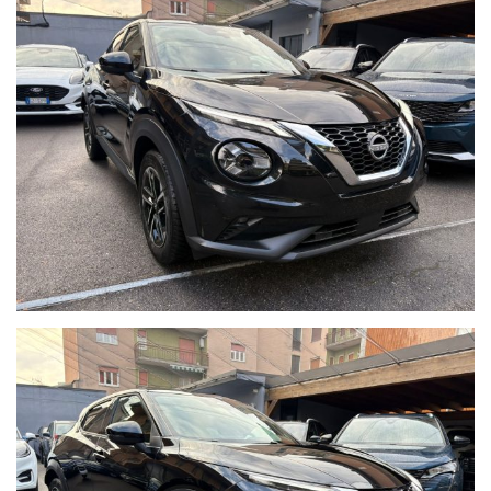
Importante:Il prezzo indicato non include immatricolazione e
passaggio di proprietà.
Blocca subito la tua auto o richiedi informazioni senza
impegno:
02 89617387
venditabrasca@gmail.com
Agisci ora: le migliori occasioni sono le prime ad andare via.
Allestimento con i seguenti optional:
Sensore Luci Automatiche
Sensore Pioggia
Sensori di Parcheggio Anteriori e Posteriori
Vetri Oscurati
Apple Car Play e Android Auto
Pack Winter (Sedili e Parabrezza Riscaldati)
Operiamo nel mercato automotive da più di 65 anni con la
massima serietà e dedizione al cliente. Tutte le nostre vetture