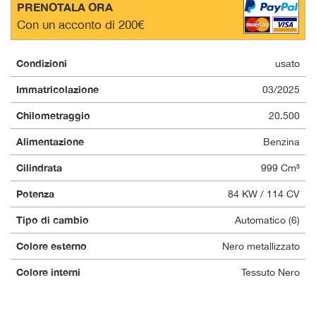
PRENOTALA ORA
questi
Con un acconto di 200€
strumenti
di
tracciamento
Condizioni
usato
si
rimanda
Immatricolazione
03/2025
alla
cookie
Chilometraggio
20.500
policy.
Puoi
Alimentazione
Benzina
rivedere
Cilindrata
999 Cm³
e
modificare
Potenza
84 KW / 114 CV
le
tue
Tipo di cambio
Automatico (6)
scelte
in
Colore esterno
Nero metallizzato
qualsiasi
momento.
Colore interni
Tessuto Nero