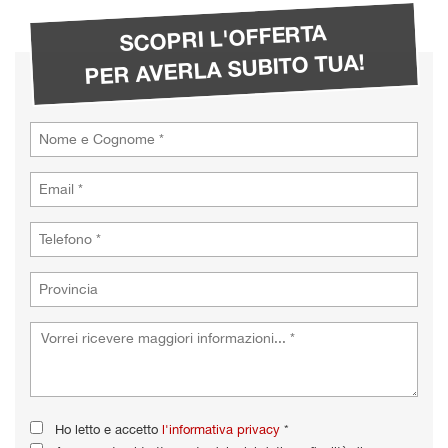
tta
i
SCOPRI L'OFFERTA
PER AVERLA SUBITO TUA!
empre
Cookie necessari
ilitato
Cookie delle preferenze
Cookie per il miglioramento dell'esperienza utente
Cookie analitici
Cookie di marketing
Leggi
la
cookie
policy
Ho letto e accetto
l'informativa privacy
*