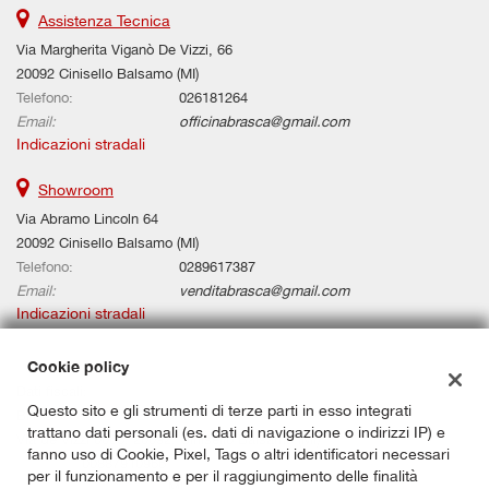
Assistenza Tecnica
Via Margherita Viganò De Vizzi, 66
20092 Cinisello Balsamo (MI)
Telefono:
026181264
Email:
officinabrasca@gmail.com
Indicazioni stradali
Showroom
Via Abramo Lincoln 64
20092 Cinisello Balsamo (MI)
Telefono:
0289617387
Email:
venditabrasca@gmail.com
Indicazioni stradali
Cookie policy
Dati fiscali:
Questo sito e gli strumenti di terze parti in esso integrati
BRASCA AUTOMOBILI SRL
trattano dati personali (es. dati di navigazione o indirizzi IP) e
Via de Vizzi 0066, 20092, Cinisello Balsamo (MI)
fanno uso di Cookie, Pixel, Tags o altri identificatori necessari
C.F/P.IVA:
00887910966
per il funzionamento e per il raggiungimento delle finalità
Registro delle imprese:
MI