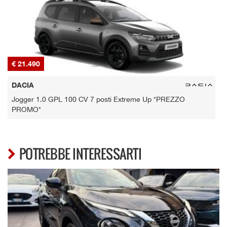
€ 21.490
€
DACIA
Jogger 1.0 GPL 100 CV 7 posti Extreme Up *PREZZO
PROMO*
POTREBBE INTERESSARTI