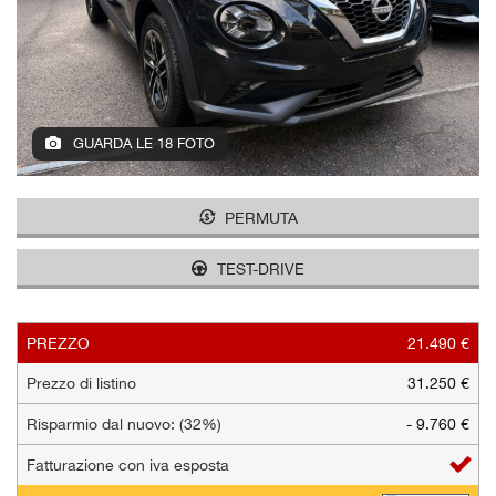
tracciamento
che
AZIENDA
adottiamo
per
offrire
NEWS
le
funzionalità
GUARDA LE 18 FOTO
e
AREA COMMERCIANTI
svolgere
le
PERMUTA
attività
di
TEST-DRIVE
seguito
descritte.
Per
ottenere
PREZZO
21.490 €
maggiori
Prezzo di listino
31.250 €
informazioni
sull'utilità
Risparmio dal nuovo: (32%)
- 9.760 €
e
sul
Fatturazione con iva esposta
funzionamento
di