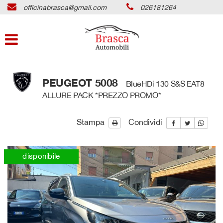
officinabrasca@gmail.com
026181264
HOME
Le
tue
preferenze
LISTA VEICOLI
di
consenso
SEGNALA & GUADAGNA
Il
PEUGEOT 5008
BlueHDi 130 S&S EAT8
seguente
ALLURE PACK *PREZZO PROMO*
pannello
ACQUISTIAMO USATO
ti
consente
Stampa
Condividi
di
ASSISTENZA
esprimere
le
disponibile
tue
CONVENZIONI
preferenze
di
SERVIZI
consenso
alle
tecnologie
CONTATTI
di