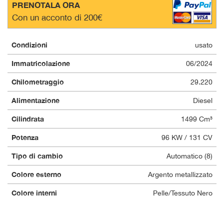
PRENOTALA ORA
questi
Con un acconto di 200€
strumenti
di
tracciamento
Condizioni
usato
si
rimanda
Immatricolazione
06/2024
alla
cookie
Chilometraggio
29.220
policy.
Puoi
Alimentazione
Diesel
rivedere
Cilindrata
1499 Cm³
e
modificare
Potenza
96 KW / 131 CV
le
tue
Tipo di cambio
Automatico (8)
scelte
in
Colore esterno
Argento metallizzato
qualsiasi
momento.
Colore interni
Pelle/Tessuto Nero