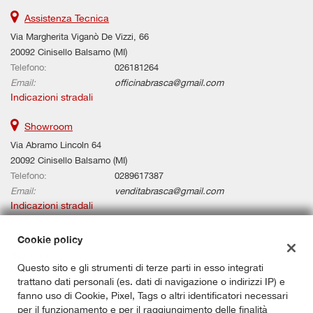
Assistenza Tecnica
Via Margherita Viganò De Vizzi, 66
20092 Cinisello Balsamo (MI)
Telefono:
026181264
Email:
officinabrasca@gmail.com
Indicazioni stradali
Showroom
Via Abramo Lincoln 64
20092 Cinisello Balsamo (MI)
Telefono:
0289617387
Email:
venditabrasca@gmail.com
Indicazioni stradali
Cookie policy
Dati fiscali:
Questo sito e gli strumenti di terze parti in esso integrati
BRASCA AUTOMOBILI SRL
trattano dati personali (es. dati di navigazione o indirizzi IP) e
Via de Vizzi 0066, 20092, Cinisello Balsamo (MI)
fanno uso di Cookie, Pixel, Tags o altri identificatori necessari
C.F/P.IVA:
00887910966
per il funzionamento e per il raggiungimento delle finalità