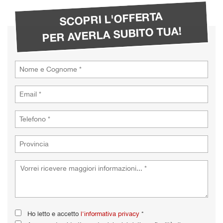
tta
i
SCOPRI L'OFFERTA
PER AVERLA SUBITO TUA!
empre
Cookie necessari
ilitato
Cookie delle preferenze
Cookie per il miglioramento dell'esperienza utente
Cookie analitici
Cookie di marketing
Leggi
la
cookie
policy
Ho letto e accetto
l'informativa privacy
*