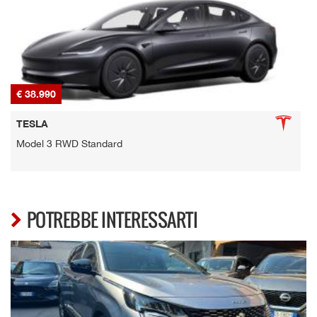
€ 38.990
€
TESLA
Model 3 RWD Standard
POTREBBE INTERESSARTI