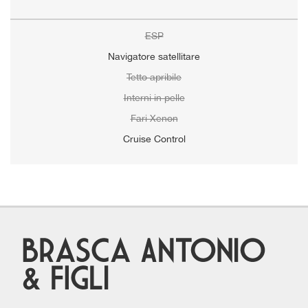
ESP
Navigatore satellitare
Tetto apribile
Interni in pelle
Fari Xenon
Cruise Control