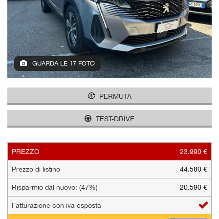
tracciamento
che
AZIENDA
adottiamo
per
offrire
NEWS
le
funzionalità
GUARDA LE 17 FOTO
e
AREA COMMERCIANTI
svolgere
le
PERMUTA
attività
di
TEST-DRIVE
seguito
descritte.
Per
ottenere
PREZZO
23.990 €
maggiori
Prezzo di listino
44.580 €
informazioni
sull'utilità
Risparmio dal nuovo: (47%)
- 20.590 €
e
sul
Fatturazione con iva esposta
funzionamento
di