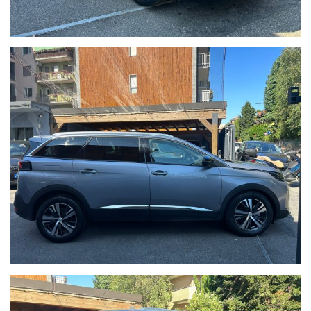
Operiamo nel mercato automotive da più di 65 anni con la
massima serietà e dedizione al cliente. Tutte le nostre vetture
sono garantite, hanno il chilometraggio certificato e sono
soggette a rigorosissimi controlli prima di essere messe in
vendita.
Per ulteriori informazioni:
email oppure
tel. 02 89617387
Cell. 333 7658357 - Andrea
Cell. 393 0596200 - Roberto
Sito web: www.brascaautomobili.it
Nota bene:
Le informazioni inerenti alla vettura e alla sua documentazione
possono contenere errori o imprecisioni.
Quanto descritto non ha dunque valore contrattuale ma solo
informativo.
L'onere di verifica è riservato all'acquirente.