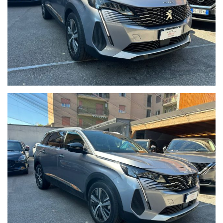
02 89617387
venditabrasca@gmail.com
Agisci ora: le migliori occasioni sono le prime ad andare via.
Allestimento con i seguenti optional:
Sensore Luci Automatiche
Sensore Pioggia Automatico
Lane assist
Cruise Control
Lettura Cartelli Stradali
Frenata D'emergenza
Rilevatore stanchezza
Retrocamera
Apple Car Play e Android Auto
Fari Led
Clima Automatico
Keyless
Sensori di parcheggio Anteriori e Posteriori
Vetri Privacy