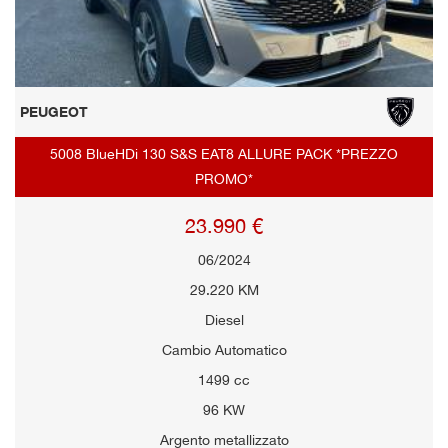
PEUGEOT
5008 BlueHDi 130 S&S EAT8 ALLURE PACK *PREZZO
PROMO*
23.990 €
06/2024
29.220 KM
Diesel
Cambio Automatico
1499 cc
96 KW
Argento metallizzato