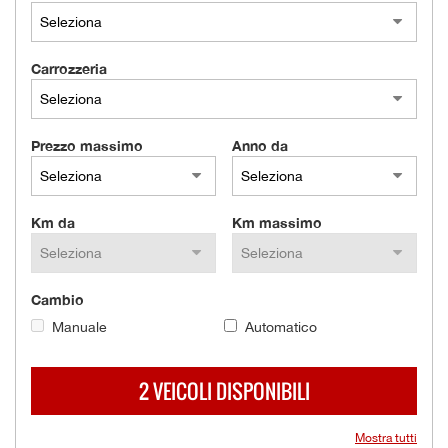
tracciamento
che
AZIENDA
adottiamo
per
Carrozzeria
offrire
NEWS
le
funzionalità
Prezzo massimo
Anno da
e
AREA COMMERCIANTI
svolgere
le
attività
Km da
Km massimo
di
seguito
descritte.
Per
Cambio
ottenere
maggiori
Manuale
Automatico
informazioni
sull'utilità
2 VEICOLI DISPONIBILI
e
sul
funzionamento
Mostra tutti
di