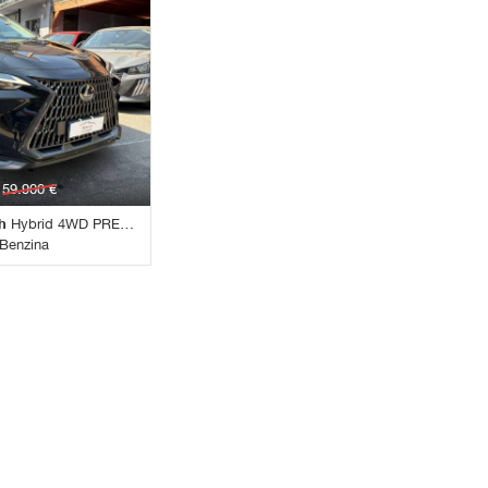
i
59.900 €
h
Hybrid 4WD PREMIUM+
/Benzina
Automatico • Nero
e • ABS • Adaptive
 • Airbag laterali •
irbag posteriore •
alli elettrici •
rto • Apple CarPlay •
i • Autoradio •
lind spot monitor •
puter • Bracciolo •
e a induzione •