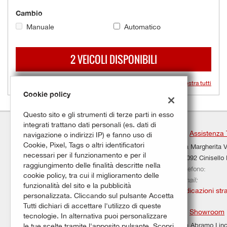
questi
Cambio
strumenti
Manuale
Automatico
di
tracciamento
si
2 VEICOLI DISPONIBILI
rimanda
alla
cookie
Mostra tutti
policy.
Cookie policy
Puoi
rivedere
Questo sito e gli strumenti di terze parti in esso
e
integrati trattano dati personali (es. dati di
modificare
Assistenza 
navigazione o indirizzi IP) e fanno uso di
le
Cookie, Pixel, Tags o altri identificatori
Via Margherita V
tue
necessari per il funzionamento e per il
20092 Cinisello
scelte
raggiungimento delle finalità descritte nella
Telefono:
in
cookie policy, tra cui il miglioramento delle
Email:
qualsiasi
funzionalità del sito e la pubblicità
Indicazioni str
momento.
personalizzata. Cliccando sul pulsante Accetta
Tutti dichiari di accettare l'utilizzo di queste
Showroom
tecnologie. In alternativa puoi personalizzare
Via Abramo Linc
le tue scelte tramite l'apposito pulsante. Scopri