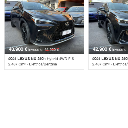
43.900 €
42.900 €
invece di
61.900 €
invece d
2024 LEXUS NX 350h
2024 LEXUS NX 350
Hybrid 4WD F-Sport
2.487 Cm³ • Elettrica/Benzina
2.487 Cm³ • Elettrica
60.500 Km • Cambio Automatico • Nero
59.500 Km • Cambio 
metallizzato • 5 Porte • ABS • Adaptive
metallizzato • 5 Port
Cruise Control • Airbag • Airbag laterali •
Cruise Control • Airbag
Airbag Passeggero • Airbag posteriore •
Airbag Passeggero • A
Airbag testa • Alzacristalli elettrici •
Airbag testa • Alzacrist
Android Auto • Antifurto • Apple CarPlay •
Android Auto • Antifu
Assistente abbaglianti • Autoradio •
Assistente abbagliant
Autoradio digitale • Blind spot monitor •
Autoradio digitale • B
Bluetooth • Boardcomputer • Bracciolo •
Bluetooth • Boardcom
Carica per smartphone a induzione •
Carica per smartphon