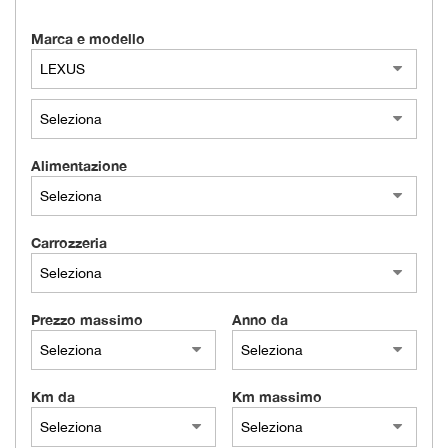
tracciamento
che
Marca e modello
AZIENDA
adottiamo
per
offrire
NEWS
le
funzionalità
e
AREA COMMERCIANTI
Alimentazione
svolgere
le
attività
di
Carrozzeria
seguito
descritte.
Per
ottenere
Prezzo massimo
Anno da
maggiori
informazioni
sull'utilità
e
Km da
Km massimo
sul
funzionamento
di