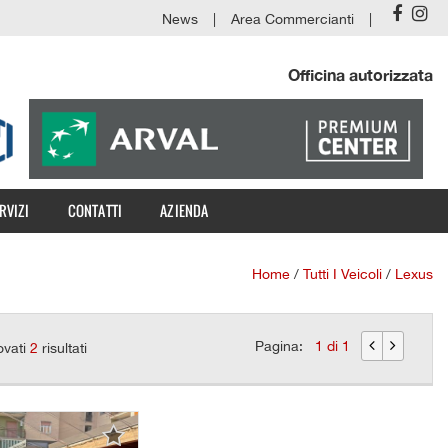
News
Area Commercianti
Officina autorizzata
RVIZI
CONTATTI
AZIENDA
Home
/
Tutti I Veicoli
/
Lexus
Pagina:
1 di 1
ovati
2
risultati