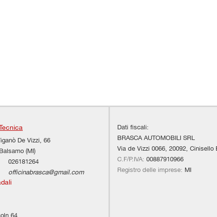
Cerchi in lega • Chiamata automatica per
Cerchi in lega • Chia
emergenze • Chiusura centralizzata •
emergenze • Chiusura 
Chiusura centralizzata senza chiave •
Chiusura centralizzat
Chiusura centralizzata telecomandata •
Chiusura centralizzat
Climatizzatore • Controllo automatico clima
Climatizzatore • Cont
• Controllo elettronico della corsia •
• Controllo elettronico
Controllo trazione • Controllo vocale •
Controllo trazione • C
Cruise Control • ESP • Fari full-LED • Fari
Cruise Control • ESP •
LED • Fendinebbia • Frenata d'emergenza
LED • Fendinebbia • 
assistita • Freno di stazionamento elettrico
assistita • Freno di s
• Head-up display • Hill holder •
• Head-up display • Hi
Immobilizzatore elettronico • Interni in pelle
Immobilizzatore elettro
• Isofix • Kit antipanne • Limitatore di
• Isofix • Kit antipann
velocità • Luce d'ambiente • Luci diurne •
velocità • Luce d'amb
Dati fiscali:
Tecnica
Pacchetto invernale • Pacchetto sportivo •
Pacchetto invernale •
BRASCA AUTOMOBILI SRL
Park Distance Control • Portellone
Park Distance Control
iganò De Vizzi, 66
posteriore elettrico • Regolazione elettrica
posteriore elettrico •
Via de Vizzi 0066, 20092, Cinisello
 Balsamo (MI)
sedili • Ricarica bidirezionale •
sedili • Ricarica bidir
C.F/P.IVA:
00887910966
026181264
Riconoscimento dei segnali stradali •
Riconoscimento dei se
Registro delle imprese:
MI
officinabrasca@gmail.com
Schermo multifunzione interamente digitale
Schermo multifunzione
adali
• Sedili riscaldati • Sedili sportivi • Sensore
• Sedili riscaldati • S
di luce • Sensore di pioggia • Sensori di
di luce • Sensore di p
parcheggio anteriori • Sensori di
parcheggio anteriori •
parcheggio posteriori • Servosterzo •
parcheggio posteriori
oln 64