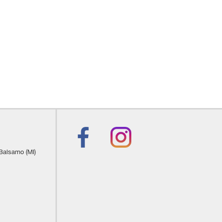
mata automatica per
centralizzata •
a senza chiave •
a telecomandata •
rollo automatico clima
 della corsia •
ontrollo vocale •
 Fari full-LED • Fari
Frenata d'emergenza
tazionamento elettrico
ll holder •
nico • Interni in pelle
e • Limitatore di
iente • Luci diurne •
 Pacchetto sportivo •
 • Portellone
 Regolazione elettrica
 Balsamo (MI)
ezionale •
gnali stradali •
 interamente digitale
edili sportivi • Sensore
ioggia • Sensori di
 Sensori di
 • Servosterzo •