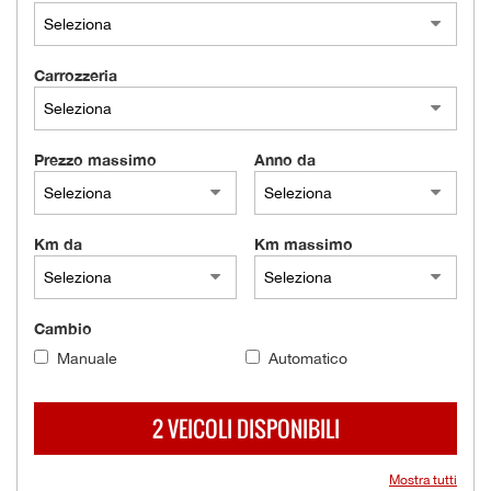
tracciamento
che
AZIENDA
adottiamo
per
Carrozzeria
offrire
NEWS
le
funzionalità
Prezzo massimo
Anno da
e
AREA COMMERCIANTI
svolgere
le
attività
Km da
Km massimo
di
seguito
descritte.
Per
Cambio
ottenere
maggiori
Manuale
Automatico
informazioni
sull'utilità
2 VEICOLI DISPONIBILI
e
sul
funzionamento
Mostra tutti
di