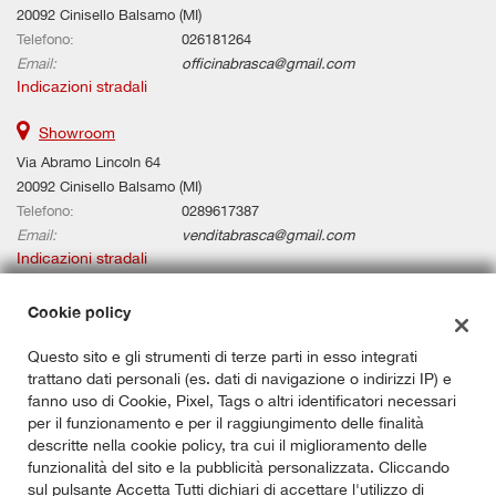
20092 Cinisello Balsamo (MI)
Telefono:
026181264
Email:
officinabrasca@gmail.com
Indicazioni stradali
Showroom
Via Abramo Lincoln 64
20092 Cinisello Balsamo (MI)
Telefono:
0289617387
Email:
venditabrasca@gmail.com
Indicazioni stradali
Cookie policy
Dati fiscali:
Questo sito e gli strumenti di terze parti in esso integrati
BRASCA AUTOMOBILI SRL
trattano dati personali (es. dati di navigazione o indirizzi IP) e
Via de Vizzi 0066, 20092, Cinisello Balsamo (MI)
fanno uso di Cookie, Pixel, Tags o altri identificatori necessari
C.F/P.IVA:
00887910966
per il funzionamento e per il raggiungimento delle finalità
Registro delle imprese:
MI
descritte nella cookie policy, tra cui il miglioramento delle
funzionalità del sito e la pubblicità personalizzata. Cliccando
sul pulsante Accetta Tutti dichiari di accettare l'utilizzo di