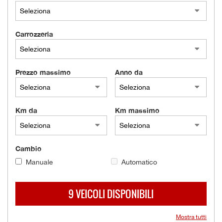
tracciamento
che
AZIENDA
adottiamo
per
Carrozzeria
offrire
NEWS
le
funzionalità
Prezzo massimo
Anno da
e
AREA COMMERCIANTI
svolgere
le
attività
Km da
Km massimo
di
seguito
descritte.
Per
Cambio
ottenere
maggiori
Manuale
Automatico
informazioni
sull'utilità
9 VEICOLI DISPONIBILI
e
sul
funzionamento
Mostra tutti
di