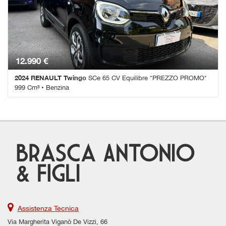
Immobilizzatore elettronico • Isofix • Limitatore di velocità •
Sensore di luce • Sensore di pioggia • Sensori di parcheggio
posteriori • Servosterzo • Touch screen • Vivavoce • Volante
multifunzione
12.990 €
2024 RENAULT Twingo
SCe 65 CV Equilibre *PREZZO PROMO*
999 Cm³ • Benzina
30.000 Km • Cambio Manuale (5) • Nero pastello • 5 Porte • ABS •
Airbag • Airbag laterali • Airbag Passeggero • Android Auto • Apple
CarPlay • Autoradio • Autoradio digitale • Bluetooth • Chiusura
centralizzata • Climatizzatore • Controllo automatico clima •
Controllo trazione • Cruise Control • ESP • Hill holder •
Immobilizzatore elettronico • Isofix • Limitatore di velocità •
Sensore di luce • Sensore di pioggia • Sensori di parcheggio
posteriori • Servosterzo • Touch screen • Vivavoce • Volante
multifunzione
Assistenza Tecnica
Via Margherita Viganò De Vizzi, 66