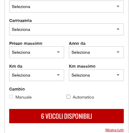
tracciamento
che
AZIENDA
adottiamo
per
Carrozzeria
offrire
NEWS
le
funzionalità
Prezzo massimo
Anno da
e
AREA COMMERCIANTI
svolgere
le
attività
Km da
Km massimo
di
seguito
descritte.
Per
Cambio
ottenere
maggiori
Manuale
Automatico
informazioni
sull'utilità
6 VEICOLI DISPONIBILI
e
sul
funzionamento
Mostra tutti
di