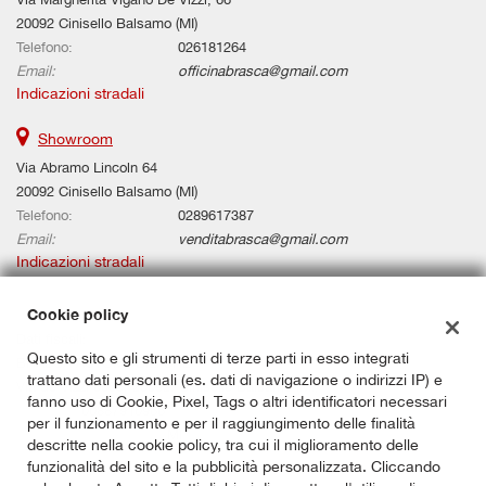
• Schermo multifunzione interamente digitale • Sensore di luce •
20092 Cinisello Balsamo (MI)
Sensore di pioggia • Sensori di parcheggio anteriori • Sensori di
Telefono:
026181264
parcheggio posteriori • Servosterzo • Sistema di avviso di distanza
Email:
officinabrasca@gmail.com
• Sistema di riconoscimento della stanchezza • Sospensioni
Indicazioni stradali
sportive • Sound system • Specchietti laterali elettrici •
Specchietto retrovisore con funzione antiabbagliamento •
Showroom
Streaming musicale integrato • Supporto lombare • Touch screen •
USB • Vetri oscurati • Volante in pelle
Via Abramo Lincoln 64
20092 Cinisello Balsamo (MI)
Telefono:
0289617387
Email:
venditabrasca@gmail.com
Indicazioni stradali
Cookie policy
Dati fiscali:
Questo sito e gli strumenti di terze parti in esso integrati
BRASCA AUTOMOBILI SRL
trattano dati personali (es. dati di navigazione o indirizzi IP) e
Via de Vizzi 0066, 20092, Cinisello Balsamo (MI)
fanno uso di Cookie, Pixel, Tags o altri identificatori necessari
C.F/P.IVA:
00887910966
per il funzionamento e per il raggiungimento delle finalità
Registro delle imprese:
MI
descritte nella cookie policy, tra cui il miglioramento delle
funzionalità del sito e la pubblicità personalizzata. Cliccando