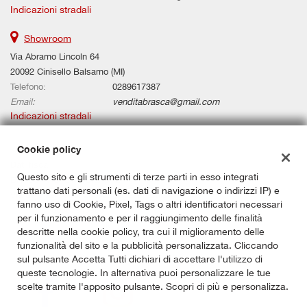
Indicazioni stradali
Showroom
Via Abramo Lincoln 64
20092 Cinisello Balsamo (MI)
Telefono:
0289617387
Email:
venditabrasca@gmail.com
Indicazioni stradali
Cookie policy
Dati fiscali:
Questo sito e gli strumenti di terze parti in esso integrati
BRASCA AUTOMOBILI SRL
trattano dati personali (es. dati di navigazione o indirizzi IP) e
Via de Vizzi 0066, 20092, Cinisello Balsamo (MI)
fanno uso di Cookie, Pixel, Tags o altri identificatori necessari
C.F/P.IVA:
00887910966
per il funzionamento e per il raggiungimento delle finalità
Registro delle imprese:
MI
descritte nella cookie policy, tra cui il miglioramento delle
funzionalità del sito e la pubblicità personalizzata. Cliccando
sul pulsante Accetta Tutti dichiari di accettare l'utilizzo di
queste tecnologie. In alternativa puoi personalizzare le tue
scelte tramite l'apposito pulsante. Scopri di più e personalizza.