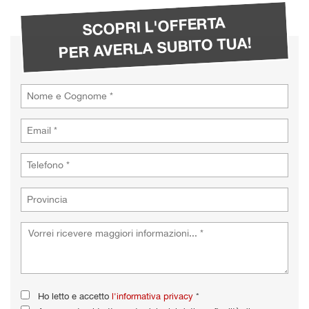
tta
i
SCOPRI L'OFFERTA
PER AVERLA SUBITO TUA!
empre
Cookie necessari
ilitato
Cookie delle preferenze
Cookie per il miglioramento dell'esperienza utente
Cookie analitici
Cookie di marketing
Leggi
la
cookie
policy
Ho letto e accetto
l'informativa privacy
*