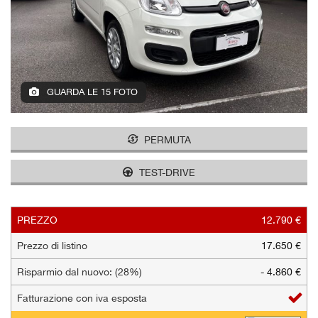
tracciamento
che
AZIENDA
adottiamo
per
offrire
NEWS
le
funzionalità
GUARDA LE 15 FOTO
e
AREA COMMERCIANTI
svolgere
le
PERMUTA
attività
di
TEST-DRIVE
seguito
descritte.
Per
ottenere
PREZZO
12.790 €
maggiori
Prezzo di listino
17.650 €
informazioni
sull'utilità
Risparmio dal nuovo: (28%)
- 4.860 €
e
sul
Fatturazione con iva esposta
funzionamento
di