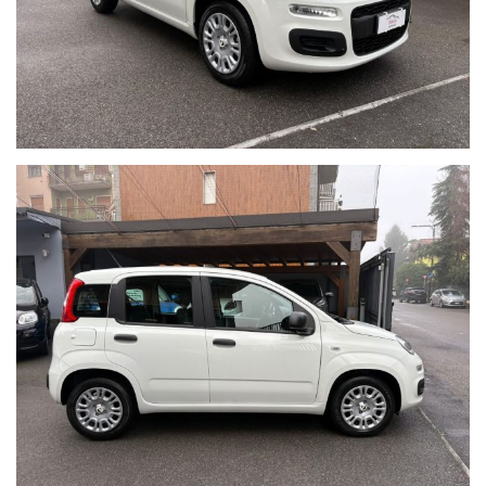
Cell. 333 7658357 - Andrea
Cell. 393 0596200 - Roberto
Sito web: www.brascaautomobili.it
Nota bene:
Le informazioni inerenti alla vettura e alla sua documentazione
possono contenere errori o imprecisioni.
Quanto descritto non ha dunque valore contrattuale ma solo
informativo.
L'onere di verifica è riservato all'acquirente.