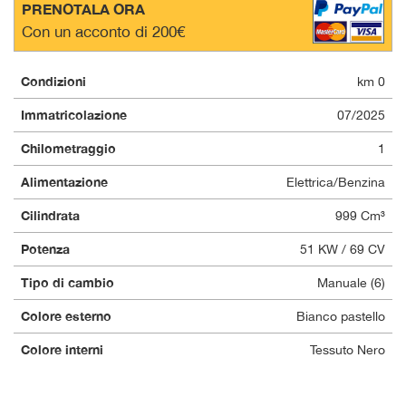
PRENOTALA ORA
questi
Con un acconto di 200€
strumenti
di
tracciamento
Condizioni
km 0
si
rimanda
Immatricolazione
07/2025
alla
cookie
Chilometraggio
1
policy.
Puoi
Alimentazione
Elettrica/Benzina
rivedere
Cilindrata
999 Cm³
e
modificare
Potenza
51 KW / 69 CV
le
tue
Tipo di cambio
Manuale (6)
scelte
in
Colore esterno
Bianco pastello
qualsiasi
momento.
Colore interni
Tessuto Nero