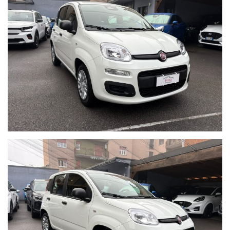
passaggio di proprietà.
Blocca subito la tua auto o richiedi informazioni senza
impegno:
02 89617387
venditabrasca@gmail.com
Agisci ora: le migliori occasioni sono le prime ad andare via.
Allestimento con i seguenti optional:
Sensori di Parcheggio Posteriori
Operiamo nel mercato automotive da più di 65 anni con la
massima serietà e dedizione al cliente. Tutte le nostre vetture
sono garantite, hanno il chilometraggio certificato e sono
soggette a rigorosissimi controlli prima di essere messe in
vendita.
Per ulteriori informazioni:
email oppure
tel. 02 89617387