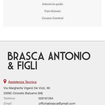
Interni in pelle
Fari Xenon
Cruise Control
Assistenza Tecnica
Via Margherita Viganò De Vizzi, 66
20092 Cinisello Balsamo (MI)
Telefono:
026181264
Email:
officinabrasca@gmail.com